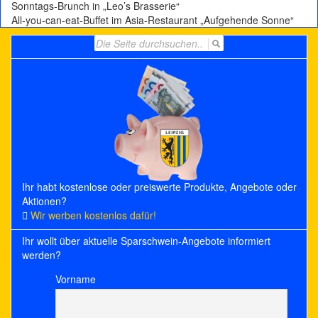
Sonntags-Brunch in „Leo’s Brasserie“
All-you-can-eat-Buffet im Asia-Restaurant „Aufgehende Sonne“
Search
for:
Ihr habt kostenlose oder preiswerte Produkte, Angebote oder
Aktionen?
Wir werben kostenlos dafür!
Ihr wollt über aktuelle Sparschwein-Angebote informiert
werden?
Vorname