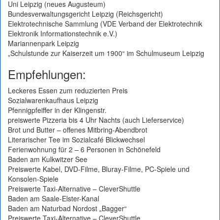
Uni Leipzig (neues Augusteum)
Bundesverwaltungsgericht Leipzig (Reichsgericht)
Elektrotechnische Sammlung (VDE Verband der Elektrotechnik
Elektronik Informationstechnik e.V.)
Mariannenpark Leipzig
„Schulstunde zur Kaiserzeit um 1900“ im Schulmuseum Leipzig
Empfehlungen:
Leckeres Essen zum reduzierten Preis
Sozialwarenkaufhaus Leipzig
Pfennigpfeiffer in der Klingenstr.
preiswerte Pizzeria bis 4 Uhr Nachts (auch Lieferservice)
Brot und Butter – offenes Mitbring-Abendbrot
Literarischer Tee im Sozialcafé Blickwechsel
Ferienwohnung für 2 – 6 Personen in Schönefeld
Baden am Kulkwitzer See
Preiswerte Kabel, DVD-Filme, Bluray-Filme, PC-Spiele und
Konsolen-Spiele
Preiswerte Taxi-Alternative – CleverShuttle
Baden am Saale-Elster-Kanal
Baden am Naturbad Nordost „Bagger“
Preiswerte Taxi-Alternative – CleverShuttle