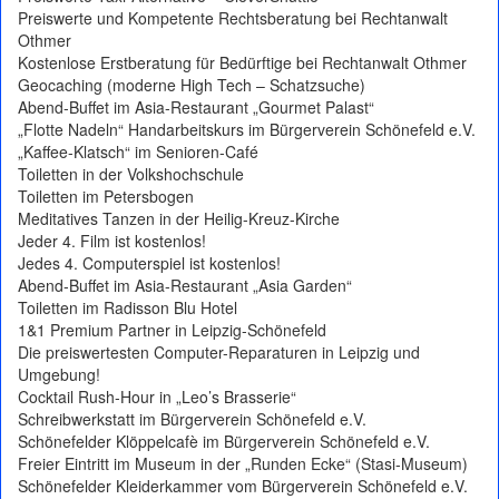
Preiswerte und Kompetente Rechtsberatung bei Rechtanwalt
Othmer
Kostenlose Erstberatung für Bedürftige bei Rechtanwalt Othmer
Geocaching (moderne High Tech – Schatzsuche)
Abend-Buffet im Asia-Restaurant „Gourmet Palast“
„Flotte Nadeln“ Handarbeitskurs im Bürgerverein Schönefeld e.V.
„Kaffee-Klatsch“ im Senioren-Café
Toiletten in der Volkshochschule
Toiletten im Petersbogen
Meditatives Tanzen in der Heilig-Kreuz-Kirche
Jeder 4. Film ist kostenlos!
Jedes 4. Computerspiel ist kostenlos!
Abend-Buffet im Asia-Restaurant „Asia Garden“
Toiletten im Radisson Blu Hotel
1&1 Premium Partner in Leipzig-Schönefeld
Die preiswertesten Computer-Reparaturen in Leipzig und
Umgebung!
Cocktail Rush-Hour in „Leo’s Brasserie“
Schreibwerkstatt im Bürgerverein Schönefeld e.V.
Schönefelder Klöppelcafè im Bürgerverein Schönefeld e.V.
Freier Eintritt im Museum in der „Runden Ecke“ (Stasi-Museum)
Schönefelder Kleiderkammer vom Bürgerverein Schönefeld e.V.