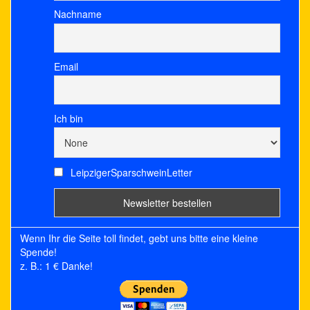
Nachname
Email
Ich bin
LeipzigerSparschweinLetter
Wenn Ihr die Seite toll findet, gebt uns bitte eine kleine
Spende!
z. B.: 1 € Danke!