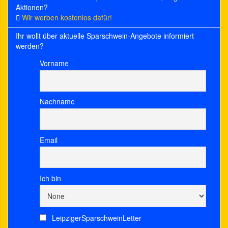
Aktionen?
Wir werben kostenlos dafür!
Ihr wollt über aktuelle Sparschwein-Angebote informiert
werden?
Vorname
Nachname
Email
Ich bin
LeipzigerSparschweinLetter