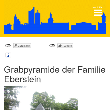
mobile
Grab­py­ra­mide der Fami­lie
Eberstein