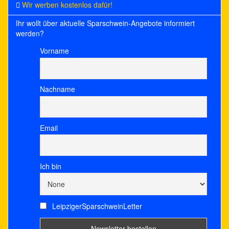
Wir werben kostenlos dafür!
Ihr wollt über aktuelle Sparschwein-Angebote informiert
werden?
Vorname
Nachname
Email
Ich bin
LeipzigerSparschweinLetter