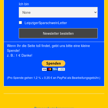
Ich bin
LeipzigerSparschweinLetter
Wenn Ihr die Seite toll findet, gebt uns bitte eine kleine
Spende!
z. B.: 1 € Danke!
(Pro Spende gehen 1,2 % + 0,35 € an PayPal als Bearbeitungsgebühr.)