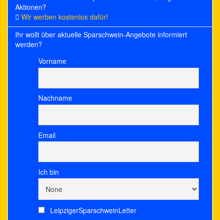
Aktionen?
Wir werben kostenlos dafür!
Ihr wollt über aktuelle Sparschwein-Angebote informiert
werden?
Vorname
Nachname
Email
Ich bin
LeipzigerSparschweinLetter