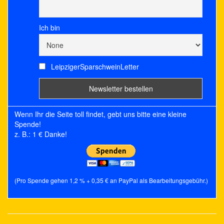
Ich bin
LeipzigerSparschweinLetter
Wenn Ihr die Seite toll findet, gebt uns bitte eine kleine
Spende!
z. B.: 1 € Danke!
(Pro Spende gehen 1,2 % + 0,35 € an PayPal als Bearbeitungsgebühr.)