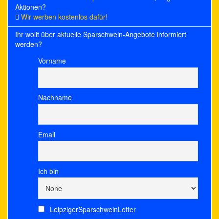
Aktionen?
Wir werben kostenlos dafür!
Ihr wollt über aktuelle Sparschwein-Angebote informiert
werden?
Vorname
Nachname
Email
Ich bin
LeipzigerSparschweinLetter