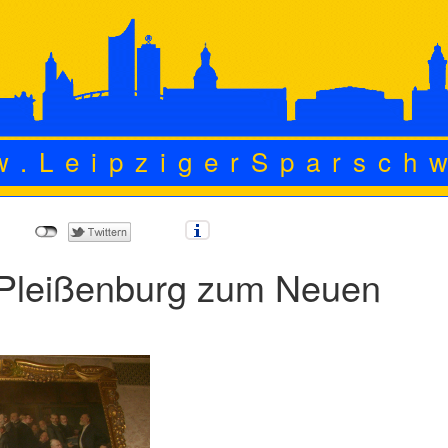
w.LeipzigerSparsch
 Pleißenburg zum Neuen