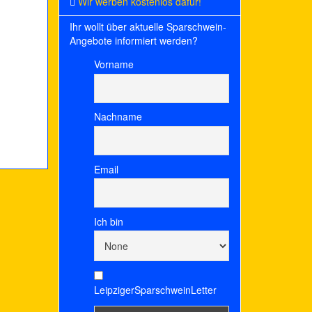
Wir werben kostenlos dafür!
Ihr wollt über aktuelle Sparschwein-
Angebote informiert werden?
Vorname
Nachname
Email
Ich bin
LeipzigerSparschweinLetter