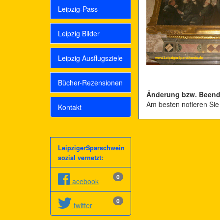
Leipzig-Pass
Leipzig Bilder
Leipzig Ausflugsziele
Bücher-Rezensionen
Änderung bzw. Beend
Am besten notieren Sie
Kontakt
LeipzigerSparschwein
sozial vernetzt:
0
acebook
0
twitter