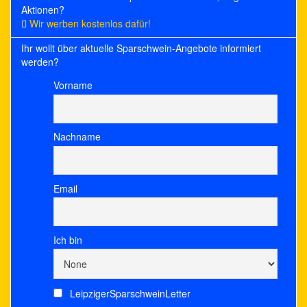
Aktionen?
Wir werben kostenlos dafür!
Ihr wollt über aktuelle Sparschwein-Angebote informiert
werden?
Vorname
Nachname
Email
Ich bin
LeipzigerSparschweinLetter