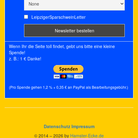
LeipzigerSparschweinLetter
Wenn Ihr die Seite toll findet, gebt uns bitte eine kleine
Spende!
z. B.: 1 € Danke!
(Pro Spende gehen 1,2 % + 0,35 € an PayPal als Bearbeitungsgebühr.)
Datenschutz
Impressum
© 2014 – 2026 by
Hamster-Ecke.de