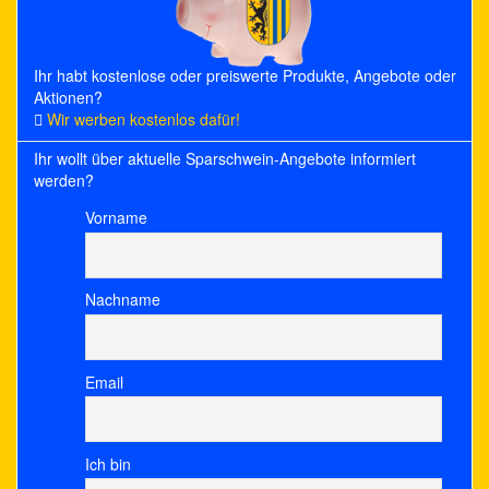
Ihr habt kostenlose oder preiswerte Produkte, Angebote oder
Aktionen?
Wir werben kostenlos dafür!
Ihr wollt über aktuelle Sparschwein-Angebote informiert
werden?
Vorname
Nachname
Email
Ich bin