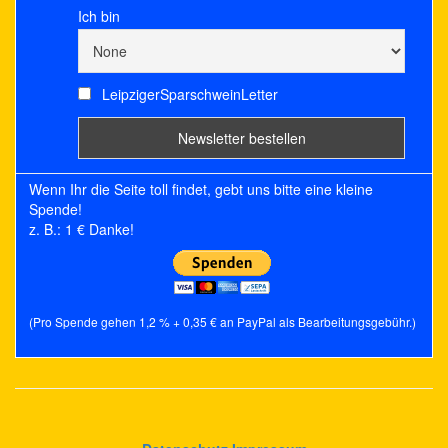
Ich bin
LeipzigerSparschweinLetter
Wenn Ihr die Seite toll findet, gebt uns bitte eine kleine
Spende!
z. B.: 1 € Danke!
(Pro Spende gehen 1,2 % + 0,35 € an PayPal als Bearbeitungsgebühr.)