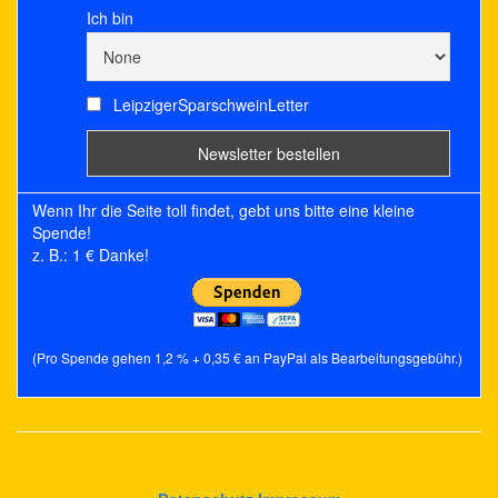
Ich bin
LeipzigerSparschweinLetter
Wenn Ihr die Seite toll findet, gebt uns bitte eine kleine
Spende!
z. B.: 1 € Danke!
(Pro Spende gehen 1,2 % + 0,35 € an PayPal als Bearbeitungsgebühr.)