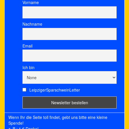
Vorname
Nachname
Email
Ich bin
LeipzigerSparschweinLetter
Wenn Ihr die Seite toll findet, gebt uns bitte eine kleine
Spende!
z. B.: 1 € Danke!