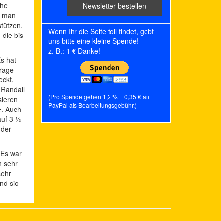
che
t man
tützen.
Wenn Ihr die Seite toll findet, gebt
 die bis
uns bitte eine kleine Spende!
z. B.: 1 € Danke!
s hat
Frage
eckt,
 Randall
(Pro Spende gehen 1,2 % + 0,35 € an
sieren
PayPal als Bearbeitungsgebühr.)
e. Auch
auf 3 ½
 der
 Es war
n sehr
sehr
nd sie