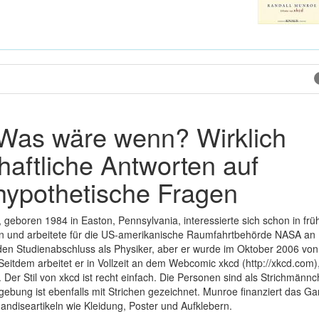
 Was wäre wenn? Wirklich
aftliche Antworten auf
hypothetische Fragen
 geboren 1984 in Easton, Pennsylvania, interessierte sich schon in frü
en und arbeitete für die US-amerikanische Raumfahrtbehörde NASA an
 den Studienabschluss als Physiker, aber er wurde im Oktober 2006 von
Seitdem arbeitet er in Vollzeit an dem Webcomic xkcd (http://xkcd.com)
5. Der Stil von xkcd ist recht einfach. Die Personen sind als Strichmänn
gebung ist ebenfalls mit Strichen gezeichnet. Munroe finanziert das Ga
ndiseartikeln wie Kleidung, Poster und Aufklebern.