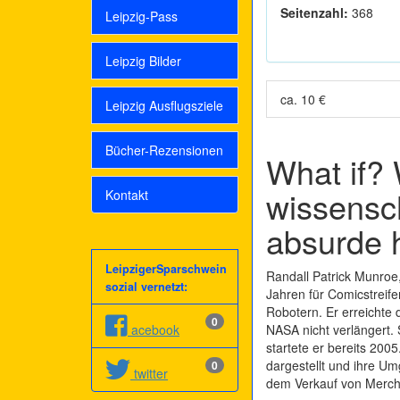
Seitenzahl:
368
Leipzig-Pass
Leipzig Bilder
ca. 10 €
Leipzig Ausflugsziele
Bücher-Rezensionen
What if?
wissensch
Kontakt
absurde 
LeipzigerSparschwein
Randall Patrick Munroe,
sozial vernetzt:
Jahren für Comicstreif
Robotern. Er erreichte
0
acebook
NASA nicht verlängert. 
startete er bereits 200
dargestellt und ihre Um
0
twitter
dem Verkauf von Mercha