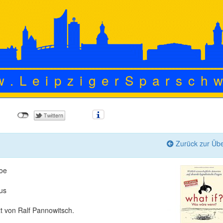
w.LeipzigerSparsch
Zurück zur Übe
oe
us
t von Ralf Pannowitsch.