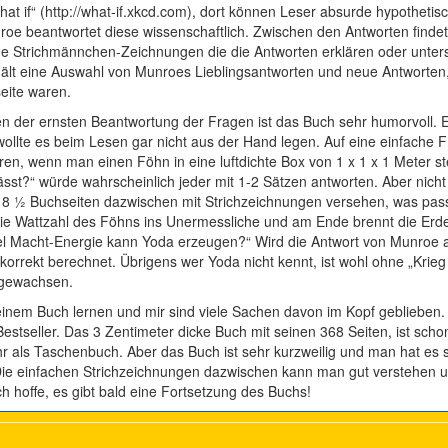
what if“ (http://what-if.xkcd.com), dort können Leser absurde hypothetis
roe beantwortet diese wissenschaftlich. Zwischen den Antworten finde
e Strichmännchen-Zeichnungen die die Antworten erklären oder unters
hält eine Auswahl von Munroes Lieblingsantworten und neue Antworten,
eite waren.
n der ernsten Beantwortung der Fragen ist das Buch sehr humorvoll. E
wollte es beim Lesen gar nicht aus der Hand legen. Auf eine einfache 
en, wenn man einen Föhn in eine luftdichte Box von 1 x 1 x 1 Meter st
lässt?“ würde wahrscheinlich jeder mit 1-2 Sätzen antworten. Aber nicht
f 8 ½ Buchseiten dazwischen mit Strichzeichnungen versehen, was pas
die Wattzahl des Föhns ins Unermessliche und am Ende brennt die Erd
iel Macht-Energie kann Yoda erzeugen?“ Wird die Antwort von Munroe 
 korrekt berechnet. Übrigens wer Yoda nicht kennt, ist wohl ohne „Krieg
fgewachsen.
seinem Buch lernen und mir sind viele Sachen davon im Kopf geblieben.
Bestseller. Das 3 Zentimeter dicke Buch mit seinen 368 Seiten, ist scho
hr als Taschenbuch. Aber das Buch ist sehr kurzweilig und man hat es 
Die einfachen Strichzeichnungen dazwischen kann man gut verstehen u
Ich hoffe, es gibt bald eine Fortsetzung des Buchs!