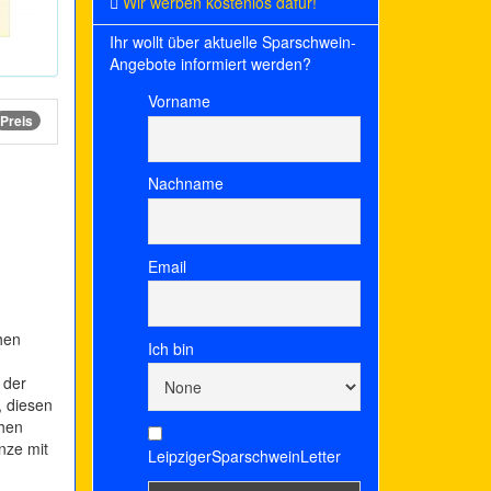
Wir werben kostenlos dafür!
Ihr wollt über aktuelle Sparschwein-
Angebote informiert werden?
Vorname
Preis
Nachname
Email
hen
Ich bin
 der
, diesen
chen
nze mit
LeipzigerSparschweinLetter