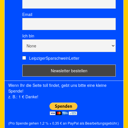
Email
Ich bin
LeipzigerSparschweinLetter
Wenn Ihr die Seite toll findet, gebt uns bitte eine kleine
Spende!
z. B.: 1 € Danke!
(Pro Spende gehen 1,2 % + 0,35 € an PayPal als Bearbeitungsgebühr.)