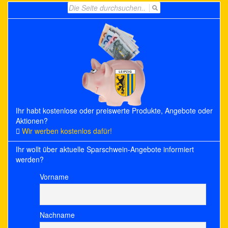
Search
for:
Ihr habt kostenlose oder preiswerte Produkte, Angebote oder
Aktionen?
Wir werben kostenlos dafür!
Ihr wollt über aktuelle Sparschwein-Angebote informiert
werden?
Vorname
Nachname