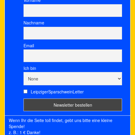
Vorname
Nachname
Email
Ich bin
LeipzigerSparschweinLetter
Wenn Ihr die Seite toll findet, gebt uns bitte eine kleine
Spende!
z. B.: 1 € Danke!