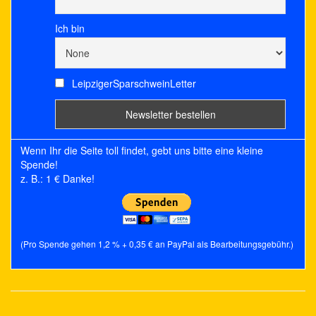
Ich bin
LeipzigerSparschweinLetter
Wenn Ihr die Seite toll findet, gebt uns bitte eine kleine
Spende!
z. B.: 1 € Danke!
(Pro Spende gehen 1,2 % + 0,35 € an PayPal als Bearbeitungsgebühr.)