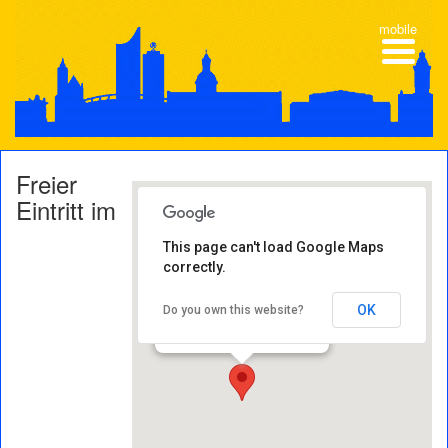
mobile
Freier
Eintritt im
This page can't load Google Maps
correctly.
Bachmuseum
Thomaskirchhof 15 - 04109
OK
Do you own this website?
Leipzig
Veranstaltungen