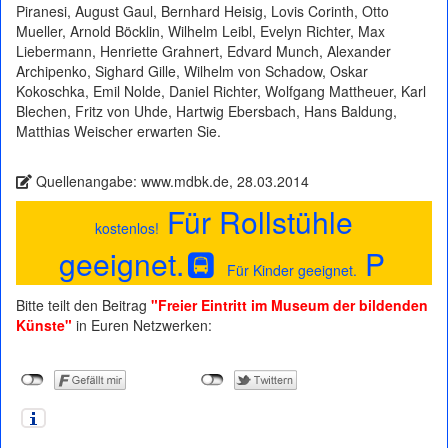
Piranesi, August Gaul, Bernhard Heisig, Lovis Corinth, Otto
Mueller, Arnold Böcklin, Wilhelm Leibl, Evelyn Richter, Max
Liebermann, Henriette Grahnert, Edvard Munch, Alexander
Archipenko, Sighard Gille, Wilhelm von Schadow, Oskar
Kokoschka, Emil Nolde, Daniel Richter, Wolfgang Mattheuer, Karl
Blechen, Fritz von Uhde, Hartwig Ebersbach, Hans Baldung,
Matthias Weischer erwarten Sie.
Quellenangabe: www.mdbk.de, 28.03.2014
Für Rollstühle
kostenlos!
geeignet.
P
Für Kinder geeignet.
Bitte teilt den Beitrag
"Freier Eintritt im Museum der bildenden
Künste"
in Euren Netzwerken: