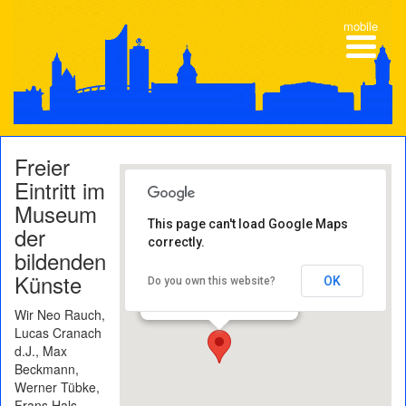
mobile
Freier
Eintritt im
Museum
This page can't load Google Maps
der
correctly.
Museum der bildenden
bildenden
Künste
Künste
Katharinenstraße 10 - 04109
OK
Do you own this website?
Leipzig
Veranstaltungen
Wir Neo Rauch,
Lucas Cranach
d.J., Max
Beckmann,
Werner Tübke,
Frans Hals,