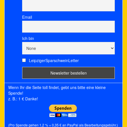
Email
Ich bin
LeipzigerSparschweinLetter
Wenn Ihr die Seite toll findet, gebt uns bitte eine kleine
Spende!
z. B.: 1 € Danke!
(Pro Spende gehen 1,2 % + 0,35 € an PayPal als Bearbeitungsgebühr.)