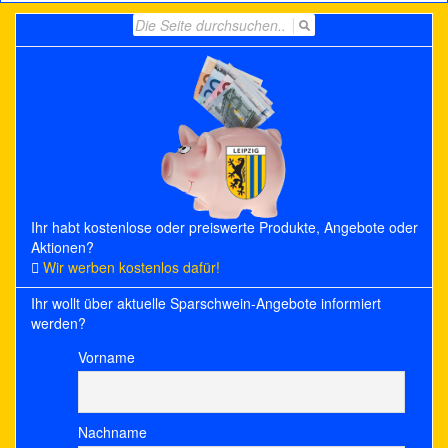
Search
for:
Ihr habt kostenlose oder preiswerte Produkte, Angebote oder
Aktionen?
Wir werben kostenlos dafür!
Ihr wollt über aktuelle Sparschwein-Angebote informiert
werden?
Vorname
Nachname