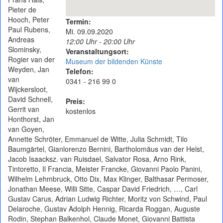
Pieter de
Hooch, Peter
Termin:
Paul Rubens,
Mi. 09.09.2020
Andreas
12:00 Uhr - 20:00 Uhr
Slominsky,
Veranstaltungsort:
Rogier van der
Museum der bildenden Künste
Weyden, Jan
Telefon:
van
0341 - 216 99 0
Wijckersloot,
David Schnell,
Preis:
Gerrit van
kostenlos
Honthorst, Jan
van Goyen,
Annette Schröter, Emmanuel de Witte, Julia Schmidt, Tilo
Baumgärtel, Gianlorenzo Bernini, Bartholomäus van der Helst,
Jacob Isaacksz. van Ruisdael, Salvator Rosa, Arno Rink,
Tintoretto, Il Francia, Meister Francke, Giovanni Paolo Panini,
Wilhelm Lehmbruck, Otto Dix, Max Klinger, Balthasar Permoser,
Jonathan Meese, Willi Sitte, Caspar David Friedrich, …, Carl
Gustav Carus, Adrian Ludwig Richter, Moritz von Schwind, Paul
Delaroche, Gustav Adolph Hennig, Ricarda Roggan, Auguste
Rodin, Stephan Balkenhol, Claude Monet, Giovanni Battista