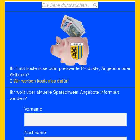
Search
for:
Ihr habt kostenlose oder preiswerte Produkte, Angebote oder
Aktionen?
Wir werben kostenlos dafür!
Ihr wollt über aktuelle Sparschwein-Angebote informiert
werden?
Vorname
Nachname