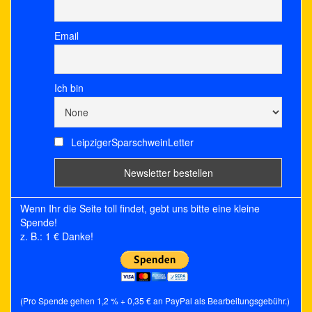
Email
Ich bin
LeipzigerSparschweinLetter
Wenn Ihr die Seite toll findet, gebt uns bitte eine kleine
Spende!
z. B.: 1 € Danke!
(Pro Spende gehen 1,2 % + 0,35 € an PayPal als Bearbeitungsgebühr.)