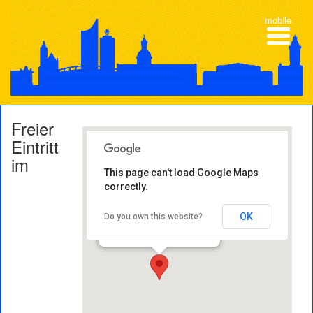
mobile
Freier
Eintritt
im
This page can't load Google Maps
correctly.
Museen im Grassi
Johannisplatz 5–11 - 04103
OK
Do you own this website?
Leipzig
Veranstaltungen