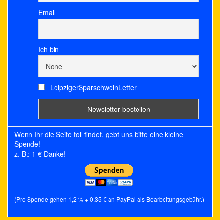
Email
Ich bin
LeipzigerSparschweinLetter
Wenn Ihr die Seite toll findet, gebt uns bitte eine kleine
Spende!
z. B.: 1 € Danke!
(Pro Spende gehen 1,2 % + 0,35 € an PayPal als Bearbeitungsgebühr.)