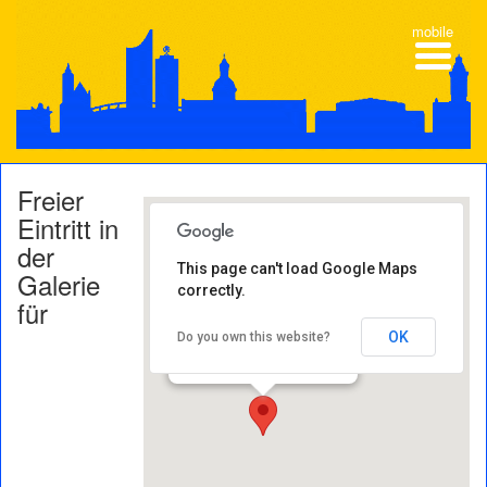
mobile
Freier
Eintritt in
der
This page can't load Google Maps
Galerie
correctly.
Galerie für
für
Zeitgenössische Kunst
Karl-Tauchnitz-Straße 9-11 -
OK
Do you own this website?
04107 Leipzig
Veranstaltungen