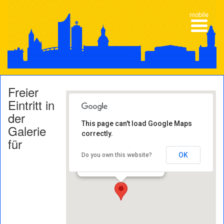
mobile
Freier
Eintritt in
der
This page can't load Google Maps
Galerie
correctly.
Galerie für
für
Zeitgenössische Kunst
Karl-Tauchnitz-Straße 9-11 -
OK
Do you own this website?
04107 Leipzig
Veranstaltungen