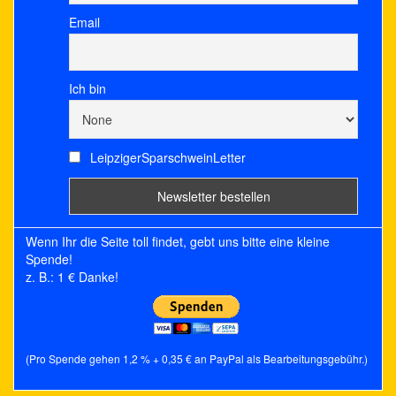
Email
Ich bin
LeipzigerSparschweinLetter
Wenn Ihr die Seite toll findet, gebt uns bitte eine kleine
Spende!
z. B.: 1 € Danke!
(Pro Spende gehen 1,2 % + 0,35 € an PayPal als Bearbeitungsgebühr.)