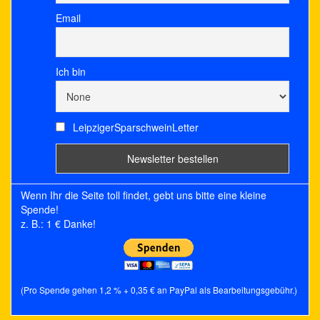
Email
Ich bin
LeipzigerSparschweinLetter
Wenn Ihr die Seite toll findet, gebt uns bitte eine kleine
Spende!
z. B.: 1 € Danke!
(Pro Spende gehen 1,2 % + 0,35 € an PayPal als Bearbeitungsgebühr.)