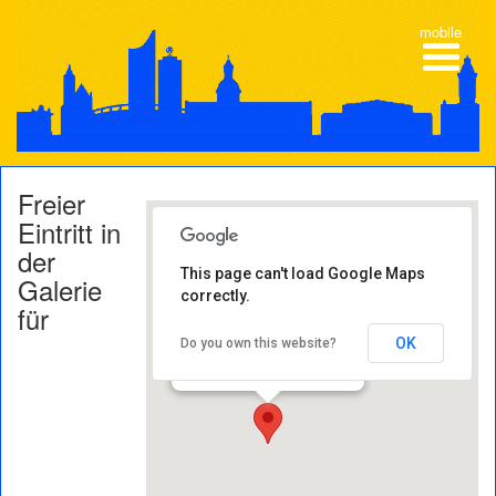
mobile
Freier
Eintritt in
der
This page can't load Google Maps
Galerie
correctly.
Galerie für
für
Zeitgenössische Kunst
Karl-Tauchnitz-Straße 9-11 -
OK
Do you own this website?
04107 Leipzig
Veranstaltungen