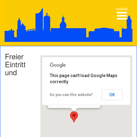
mobile
Freier
Eintritt
und
This page can't load Google Maps
correctly.
Schillerhaus
Menckestraße 42 - 04155
OK
Do you own this website?
Leipzig
Veranstaltungen