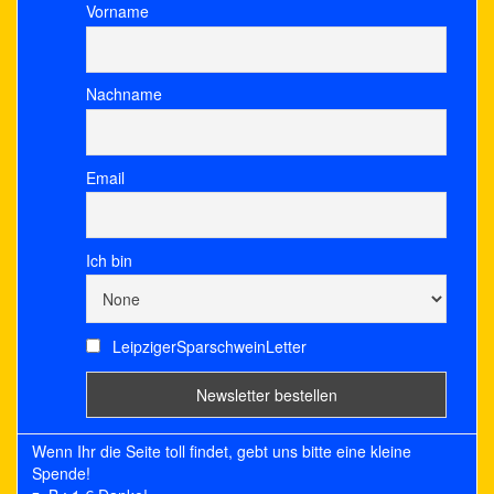
Vorname
Nachname
Email
Ich bin
LeipzigerSparschweinLetter
Wenn Ihr die Seite toll findet, gebt uns bitte eine kleine
Spende!