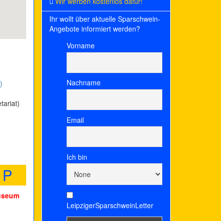
Wir werben kostenlos dafür!
Ihr wollt über aktuelle Sparschwein-
Angebote informiert werden?
Vorname
Nachname
)
tariat)
Email
Ich bin
P
Museum
LeipzigerSparschweinLetter