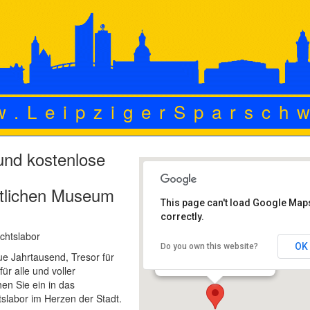
w.LeipzigerSparsch
t und kostenlose
htlichen Museum
This page can't load Google Map
correctly.
Stadtgeschichtliches
Museum (Neubau)
chtslabor
Böttchergäßchen 3 - 04109
OK
Do you own this website?
Leipzig
ue Jahrtausend, Tresor für
Veranstaltungen
für alle und voller
n Sie ein in das
slabor im Herzen der Stadt.