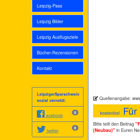
Leipzig-Pass
Leipzig Bilder
Leipzig Ausflugsziele
Bücher-Rezensionen
Kontakt
LeipzigerSparschwein
Quellenangabe: www.
sozial vernetzt:
Für 
0
kostenlos!
acebook
Bitte teilt den Beitrag
"F
0
(Neubau)"
in Euren Ne
twitter