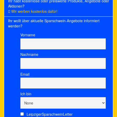
Ihr habt kostenlose oder preiswerte Produkte, Angebote oder
Aktionen?
Wir werben kostenlos dafür!
Ihr wollt über aktuelle Sparschwein-Angebote informiert
werden?
Vorname
Nachname
Email
Ich bin
LeipzigerSparschweinLetter