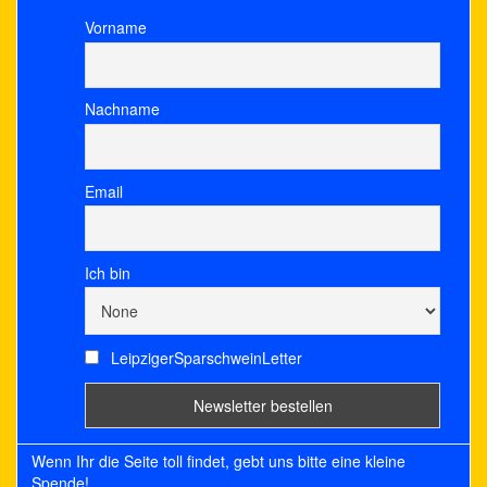
Vorname
Nachname
Email
Ich bin
LeipzigerSparschweinLetter
Wenn Ihr die Seite toll findet, gebt uns bitte eine kleine
Spende!