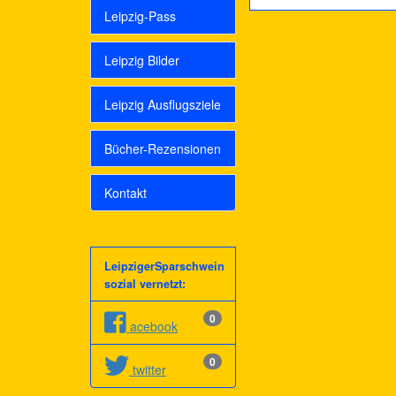
Leipzig-Pass
Leipzig Bilder
Leipzig Ausflugsziele
Bücher-Rezensionen
Kontakt
LeipzigerSparschwein
sozial vernetzt:
0
acebook
0
twitter