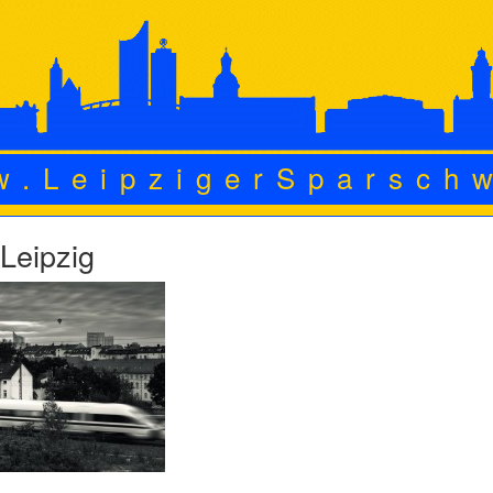
w.LeipzigerSparsch
Leipzig