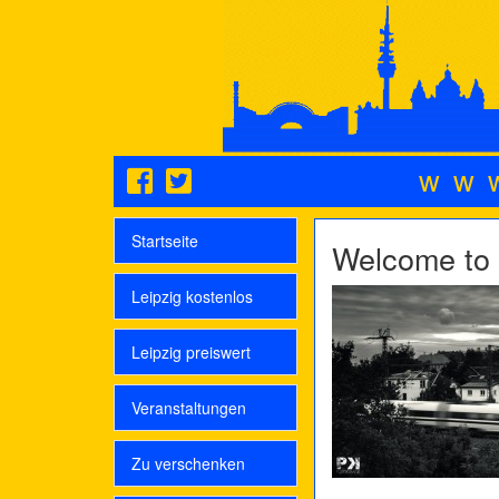
ww
Startseite
Welcome to 
Leipzig kostenlos
Leipzig preiswert
Veranstaltungen
Zu verschenken