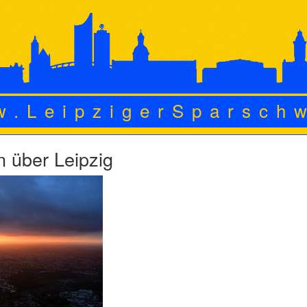
w.LeipzigerSparsch
 über Leipzig