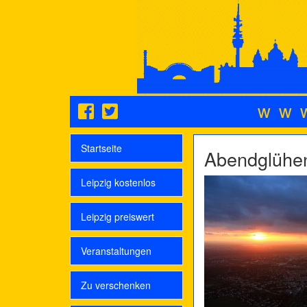
ww
Startseite
Abendglühen
Leipzig kostenlos
Leipzig preiswert
Veranstaltungen
Zu verschenken