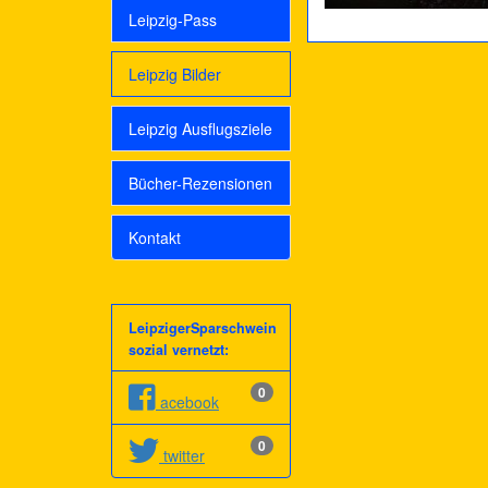
Leipzig-Pass
Leipzig Bilder
Leipzig Ausflugsziele
Bücher-Rezensionen
Kontakt
LeipzigerSparschwein
sozial vernetzt:
0
acebook
0
twitter