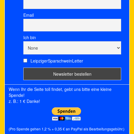
Email
Ich bin
LeipzigerSparschweinLetter
Wenn Ihr die Seite toll findet, gebt uns bitte eine kleine
Spende!
z. B.: 1 € Danke!
(Pro Spende gehen 1,2 % + 0,35 € an PayPal als Bearbeitungsgebühr.)