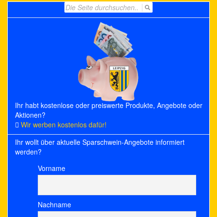
Search
for:
Ihr habt kostenlose oder preiswerte Produkte, Angebote oder
Aktionen?
Wir werben kostenlos dafür!
Ihr wollt über aktuelle Sparschwein-Angebote informiert
werden?
Vorname
Nachname