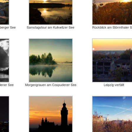
berger See
Samstagstour am Kulkwitzer See
Rückblick am Störmthaler 
dener See
Morgengrauen am Cospudener See
Leipzig verfällt