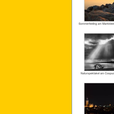
Sommerfeeling am Markklee
Naturspektakel am Cospu