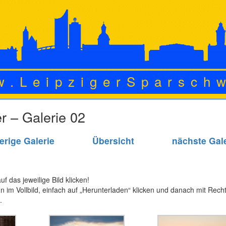
w.LeipzigerSparsch
er – Galerie 02
erige Galerie
Übersicht
nächste Gal
f das jeweilige Bild klicken!
n im Vollbild, einfach auf „Herunterladen“ klicken und danach mit Recht
.