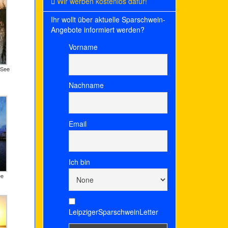
Wir werben kostenlos dafür!
Ihr wollt über aktuelle Sparschwein-
Angebote informiert werden?
Vorname
 See
Nachname
Email
Ich bin
ee
LeipzigerSparschweinLetter