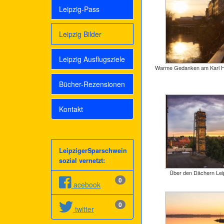
Leipzig-Pass
Leipzig Bilder
Leipzig Ausflugsziele
Warme Gedanken am Karl H
Bücher-Rezensionen
Kontakt
LeipzigerSparschwein
sozial vernetzt:
Über den Dächern Lei
0
acebook
0
twitter