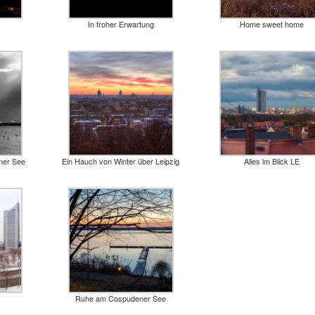
In froher Erwartung
Home sweet home
ner See
Ein Hauch von Winter über Leipzig
Alles im Blick LE
Ruhe am Cospudener See