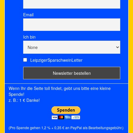
Email
Ich bin
LeipzigerSparschweinLetter
Wenn Ihr die Seite toll findet, gebt uns bitte eine kleine
Spende!
z. B.: 1 € Danke!
(Pro Spende gehen 1,2 % + 0,35 € an PayPal als Bearbeitungsgebühr.)