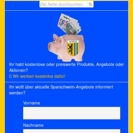
Search
for:
Ihr habt kostenlose oder preiswerte Produkte, Angebote oder
Aktionen?
Wir werben kostenlos dafür!
Ihr wollt über aktuelle Sparschwein-Angebote informiert
werden?
Vorname
Nachname