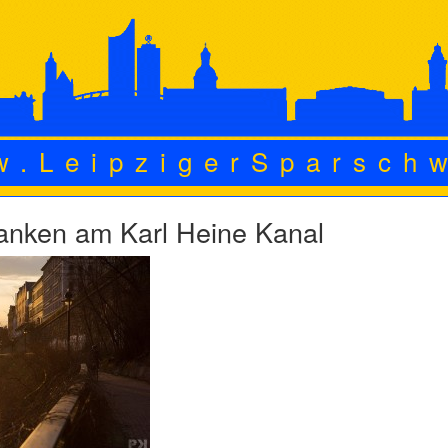
w.LeipzigerSparsch
nken am Karl Heine Kanal