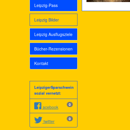
Leipzig-Pass
Leipzig Bilder
Leipzig Ausflugsziele
Bücher-Rezensionen
Kontakt
LeipzigerSparschwein
sozial vernetzt:
0
acebook
0
twitter