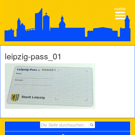
mobile
leipzig-pass_01
Search
for: