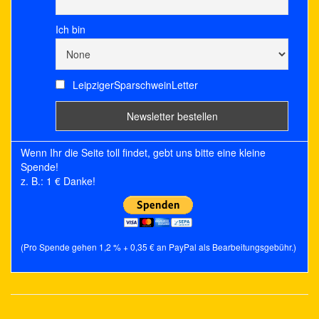
Ich bin
LeipzigerSparschweinLetter
Wenn Ihr die Seite toll findet, gebt uns bitte eine kleine
Spende!
z. B.: 1 € Danke!
(Pro Spende gehen 1,2 % + 0,35 € an PayPal als Bearbeitungsgebühr.)