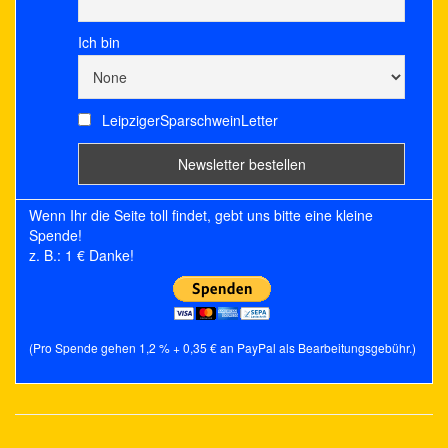
Ich bin
LeipzigerSparschweinLetter
Wenn Ihr die Seite toll findet, gebt uns bitte eine kleine
Spende!
z. B.: 1 € Danke!
(Pro Spende gehen 1,2 % + 0,35 € an PayPal als Bearbeitungsgebühr.)