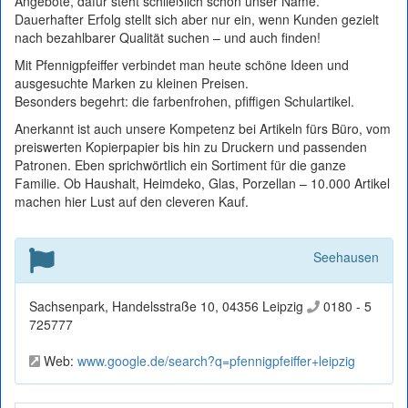
Angebote, dafür steht schließlich schon unser Name.
Dauerhafter Erfolg stellt sich aber nur ein, wenn Kunden gezielt
nach bezahlbarer Qualität suchen – und auch finden!
Mit Pfennigpfeiffer verbindet man heute schöne Ideen und
ausgesuchte Marken zu kleinen Preisen.
Besonders begehrt: die farbenfrohen, pfiffigen Schulartikel.
Anerkannt ist auch unsere Kompetenz bei Artikeln fürs Büro, vom
preiswerten Kopierpapier bis hin zu Druckern und passenden
Patronen. Eben sprichwörtlich ein Sortiment für die ganze
Familie. Ob Haushalt, Heimdeko, Glas, Porzellan – 10.000 Artikel
machen hier Lust auf den cleveren Kauf.
Seehausen
Sachsenpark, Handelsstraße 10, 04356 Leipzig
0180 - 5
725777
Web:
www.google.de/search?q=pfennigpfeiffer+leipzig