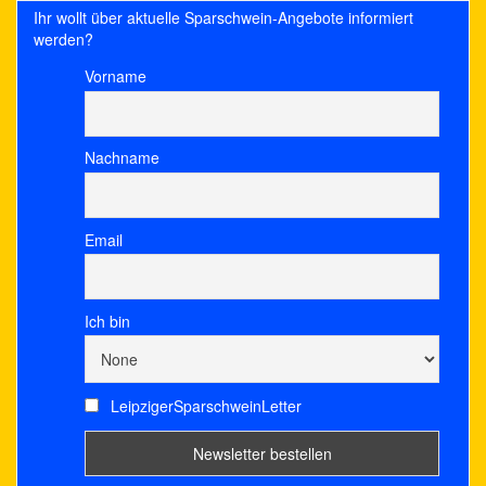
Ihr wollt über aktuelle Sparschwein-Angebote informiert
werden?
Vorname
Nachname
Email
Ich bin
LeipzigerSparschweinLetter