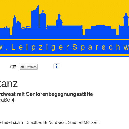
w.LeipzigerSparsch
tanz
rdwest mit Seniorenbegegnungsstätte
raße 4
efindet sich im Stadtbezirk Nordwest, Stadtteil Möckern.