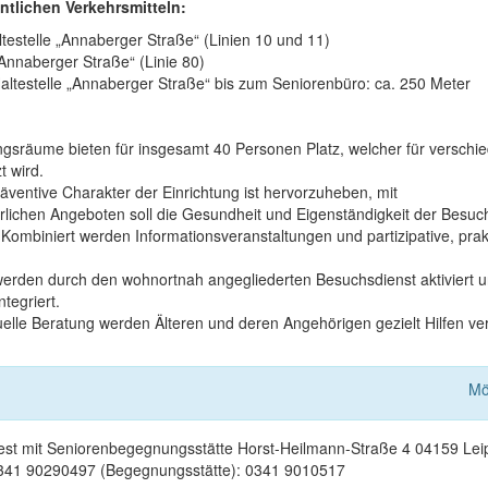
entlichen Verkehrsmitteln:
testelle „Annaberger Straße“ (Linien 10 und 11)
„Annaberger Straße“ (Linie 80)
altestelle „Annaberger Straße“ bis zum Seniorenbüro: ca. 250 Meter
ngsräume bieten für insgesamt 40 Personen Platz, welcher für verschi
t wird.
äventive Charakter der Einrichtung ist hervorzuheben, mit
rlichen Angeboten soll die Gesundheit und Eigenständigkeit der Besuc
 Kombiniert werden Informationsveranstaltungen und partizipative, prak
werden durch den wohnortnah angegliederten Besuchsdienst aktiviert u
ntegriert.
uelle Beratung werden Älteren und deren Angehörigen gezielt Hilfen verm
Mö
st mit Seniorenbegegnungsstätte Horst-Heilmann-Straße 4 04159 Lei
341 90290497 (Begegnungsstätte): 0341 9010517