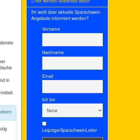
Wir werben kostenlos dafür!
Ihr wollt über aktuelle Sparschwein-
Angebote informiert werden?
Vorname
edenste
Nachname
her
tische
Email
nd in
ittelt.
Ich bin
ckern
pzig
LeipzigerSparschweinLetter