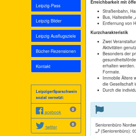
Erreichbarkeit mit öff
Leipzig-Pass
Straßenbahn, Hal
Bus, Haltestelle 
Leipzig Bilder
Entfernung von H
Kurzcharakteristik
Leipzig Ausflugsziele
Zwei Veranstaltu
Aktivitäten genutz
Bücher-Rezensionen
Besonders der pr
gesundheitsförde
erhalten werden.
Kontakt
Formate.
Immobile Ältere 
die Gesellschaft i
Durch die individ
LeipzigerSparschwein
sozial vernetzt:
0
acebook
0
Seniorenbüro Nordwe
twitter
(Seniorenbüro): 0