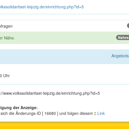
lkssolidaritaet-leipzig.de/einrichtung.php?id=5
hfragen
der Nähe.
Nahve
Angebots
0 Uhr
//www.volkssolidaritaet-leipzig.de/einrichtung.php?id=5
igung der Anzeige:
 sich die Änderungs-ID [ 16680 ] und folgen diesem
Link