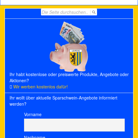
Search
for:
Ihr habt kostenlose oder preiswerte Produkte, Angebote oder
Aktionen?
Wir werben kostenlos dafür!
Ihr wollt über aktuelle Sparschwein-Angebote informiert
werden?
Vorname
Nachname