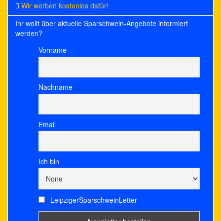
Wir werben kostenlos dafür!
Ihr wollt über aktuelle Sparschwein-Angebote informiert
werden?
Vorname
Nachname
Email
Ich bin
LeipzigerSparschweinLetter