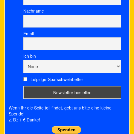
Nachname
Email
Ich bin
LeipzigerSparschweinLetter
Wenn Ihr die Seite toll findet, gebt uns bitte eine kleine
Spende!
z. B.: 1 € Danke!