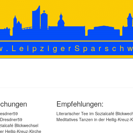
w.LeipzigerSparsch
lichungen
Empfehlungen:
resdner59
Literarischer Tee im Sozialcafé Blickwec
 Dresdner59
Meditatives Tanzen in der Heilig-Kreuz-K
zialcafé Blickwechsel
er Heilig-Kreuz-Kirche