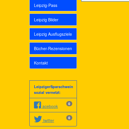
Leipzig-Pass
Leipzig Bilder
Leipzig Ausflugsziele
Bücher-Rezensionen
Kontakt
LeipzigerSparschwein
sozial vernetzt:
0
acebook
0
twitter