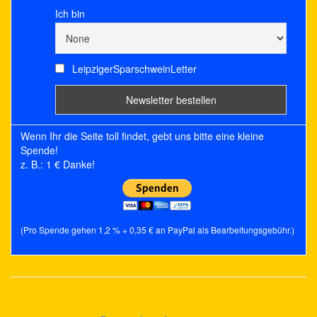
Ich bin
LeipzigerSparschweinLetter
Wenn Ihr die Seite toll findet, gebt uns bitte eine kleine
Spende!
z. B.: 1 € Danke!
(Pro Spende gehen 1,2 % + 0,35 € an PayPal als Bearbeitungsgebühr.)