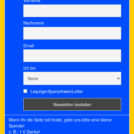
Vorname
Nachname
Email
Ich bin
LeipzigerSparschweinLetter
Wenn Ihr die Seite toll findet, gebt uns bitte eine kleine
Spende!
z. B.: 1 € Danke!