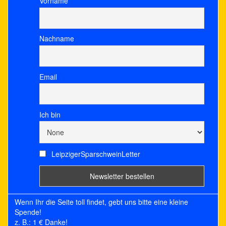
Vorname
Nachname
Email
Ich bin
LeipzigerSparschweinLetter
Wenn Ihr die Seite toll findet, gebt uns bitte eine kleine
Spende!
z. B.: 1 € Danke!