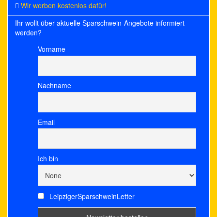
Wir werben kostenlos dafür!
Ihr wollt über aktuelle Sparschwein-Angebote informiert
werden?
Vorname
Nachname
Email
Ich bin
LeipzigerSparschweinLetter