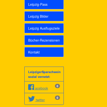
Leipzig-Pass
Leipzig Bilder
Leipzig Ausflugsziele
Bücher-Rezensionen
Kontakt
LeipzigerSparschwein
sozial vernetzt:
0
acebook
0
twitter