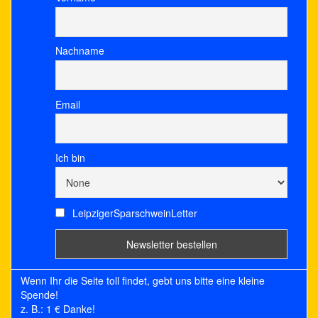
Nachname
Email
Ich bin
LeipzigerSparschweinLetter
Wenn Ihr die Seite toll findet, gebt uns bitte eine kleine
Spende!
z. B.: 1 € Danke!