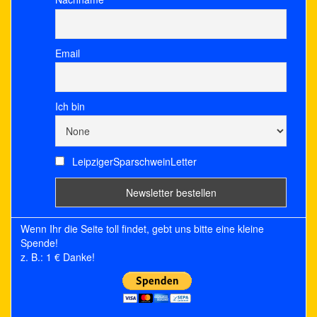
Email
Ich bin
LeipzigerSparschweinLetter
Wenn Ihr die Seite toll findet, gebt uns bitte eine kleine
Spende!
z. B.: 1 € Danke!