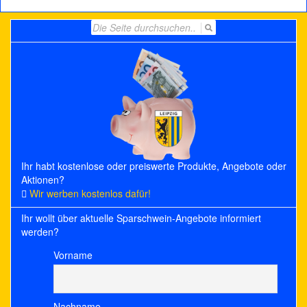
Search
for:
Ihr habt kostenlose oder preiswerte Produkte, Angebote oder
Aktionen?
Wir werben kostenlos dafür!
Ihr wollt über aktuelle Sparschwein-Angebote informiert
werden?
Vorname
Nachname